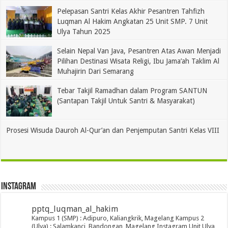
Pelepasan Santri Kelas Akhir Pesantren Tahfizh
Luqman Al Hakim Angkatan 25 Unit SMP. 7 Unit
Ulya Tahun 2025
Selain Nepal Van Java, Pesantren Atas Awan Menjadi
Pilihan Destinasi Wisata Religi, Ibu Jama’ah Taklim Al
Muhajirin Dari Semarang
Tebar Takjil Ramadhan dalam Program SANTUN
(Santapan Takjil Untuk Santri & Masyarakat)
Prosesi Wisuda Dauroh Al-Qur’an dan Penjemputan Santri Kelas VIII
Instagram
pptq_luqman_al_hakim
Kampus 1 (SMP) : Adipuro, Kaliangkrik, Magelang
Kampus 2
(Ulya) : Salamkanci, Bandongan, Magelang
Instagram Unit Ulya