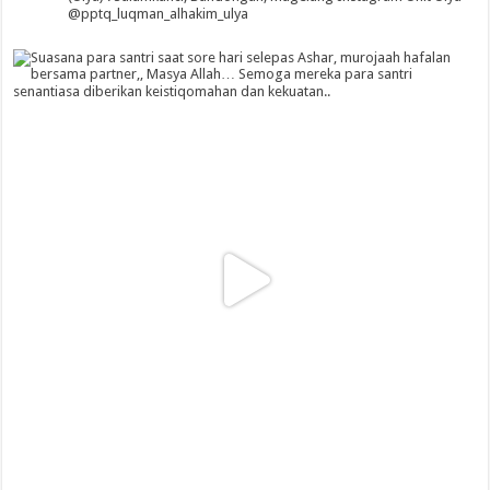
@pptq_luqman_alhakim_ulya