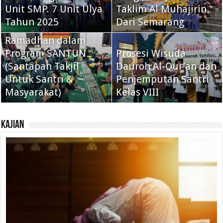
Unit SMP. 7 Unit Ulya
Taklim Al Muhajirin
Tahun 2025
Dari Semarang
Tebar Takjil
Ramadhan dalam
Program SANTUN
Prosesi Wisuda
(Santapan Takjil
Dauroh Al-Qur’an dan
Untuk Santri &
Penjemputan Santri
Masyarakat)
Kelas VIII
KAJIAN