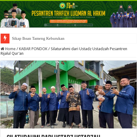
Sikap Ihsan Tameng Keburukan
Home
/
KABAR PONDOK
/
Silaturahmi dari Ustadz Ustadzah Pesantren
Rijalul Qur’an