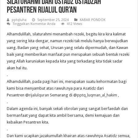
Silaturahmi dari Ustadz Ustadzah
Pesantren Rijalul Qur’an
pptqluha
September 25, 2024
KABAR PONDOK
Tinggalkan Komentar Anda
412 Views
Alhamdulillah, silaturahmi menambah rezeki, begitu kira kira kalimat
yang sering kita dengar, namun rezeki tak melulu hanya berwujudkan
uang. Badan yang sehat, Urusan yang selalu dipermudah, dan Kawan
baik yang memberikan manfaat pun merupakan sebuah bentuk rezeki
yang Allah karuniakan kepada kita yang terkadang kita tidak sadar
akan hal itu.
.
Alhamdulillah, pada pagi hari ini, merupakan suatu kehormatan bagi
kami bisa menyambut atas rawuh.nya para Asatidz dari
Pesantren
@rijalulquran
Semarang di
@pptq_luqman_al_hakim
,
.
Dalam agenda ini, banyak sekali obrolan yang sangat berfaedah dan
bermanfaat yang dapat kita ambil bersama, demi kemajuan dan
kebaikan Pesantren kita.
.
Dan kami ucapkan jazakumullah khairan atas rawuhnya Asatidz semua,